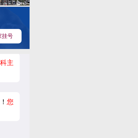
家挂号
科主
！
您